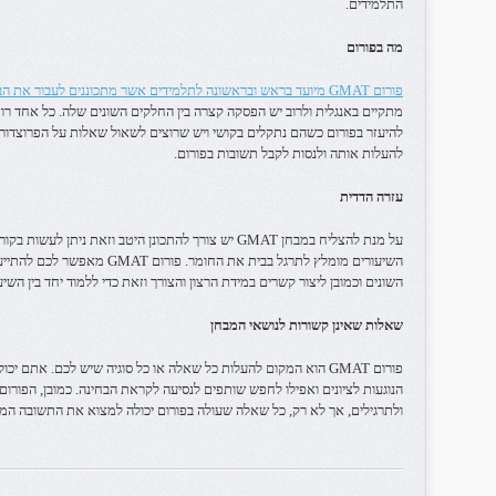
התלמידים.
מה בפורום
פורום GMAT מיועד בראש ובראשונה לתלמידים אשר מתכוננים לעבור את הבחינה בקרוב
מתקיים באנגלית ולרוב יש הפסקה קצרה בין החלקים השונים שלה. כל אחד רו
להיעזר בפורום כשהם נתקלים בקושי ויש שרוצים לשאול שאלות על הפרוצדור
להעלות אותה ולנסות לקבל תשובות בפורום.
עזרה הדדית
על מנת להצליח במבחן GMAT יש צורך להתכונן היטב וזאת ניתן
השיעורים מומלץ לתרגל בבית את החו
השונים וכמובן ליצור קשרים במידת הרצון והצורך וזאת כדי ללמוד יחד בין השיע
שאלות שאינן קשורות לנושאי המבחן
פורום GMAT הוא המקום להעלות כל שאלה או כל סוגיה שיש לכם. אתם
הנוגעות לציונים ואפילו לחפש שותפים לנסיעה לקראת הבחינה. כמובן, הפורו
ולתרגילים, אך לא רק, כל שאלה שעולה בפורום יכולה למצוא את התשובה המ