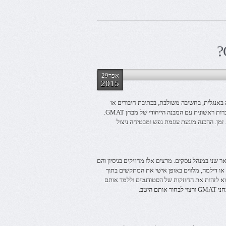
אפר29
2015
. גם אנשים עם יכולת גבוהה באנגלית, בחשיבה משולבת, בכתיבת חיבורים או
בפתרון שאלות מתמטיות זקוקים להכנה מן הסוג הזה. ראשית, הכנה כוללת היכרות ראשונית עם המבנה הייחודי של מבחן GMAT.
מן. ההכנה מונעת עוגמת נפש ומבטיחה ניצול
 שני במנהל עסקים. מרצים אלו מחזיקים בניסיון והם
או דילמה, מלווים באופן אישי את המתקשים בתוך
וא לזהות את החוזקות של הסטודנטים וללמד אותם
יטב.