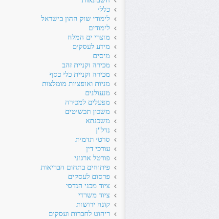
חשבונאות
כללי
לימודי שוק ההון בישראל
לימודים
מוצרי ים המלח
מידע לעסקים
מיסים
מכירה וקניית זהב
מכירה וקניית כלי כסף
מניות ואופציות מומלצות
מנעולנים
מפעלים למכירה
משכון תכשיטים
משכנתא
נדל"ן
סרטי תדמית
עורכי דין
פורטל ארגוני
פיתוחים בתחום הבריאות
פרסום לעסקים
ציוד מכני הנדסי
ציוד משרדי
קונה ירושות
ריהוט לחברות ועסקים