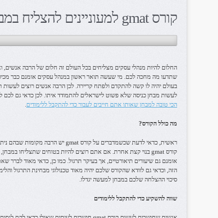
קורס gmat למעוניינים להצליח במבחן
החלום להיות מנהלי עסקים מצליחים בכל העולם זה חלום של הרבה אנשים, ו
שתדעו מה מחכה לכם. מי שעשה תואר ראשון במנהל עסקים אומנם כבר מכיר
בעולם יהיה לו קשה להתקדם ולפתח קריירה. לכן הרבה אנשים רוצים לעשות תו
לעשות מבחן כניסה שלא פשוט לישראלים להתמודד איתו. לכן כדאי גם לכם לעשות 
הכי טובה למבחן שאותו אתם חייבים לעבור כדי להתקבל ללימודים
.
מה כולל הקורס?
ראשית, כדאי לדעת שכשמדברים על קורס gmat
קורס gmat בנוי קצת אחרת. אם אתם רוצים להיות בטוחים שתצליחו במ
אומנם גם שיעורים תיאורטיים, אך בעיקר תרגול. כמו כן, כדאי מאוד לברר
הזה, וכדאי גם לוודא שהקורס שלכם יהיה מאוד טכנולוגי מבחינת התרגול והלימ
סיכוי ההצלחה שלכם במבחן למעשה יגדלו.
שווה להשקיע כדי להתקבל ללימודים
אנשים שחושבים לעשות קורס gmat חושבים לעיתים שאול