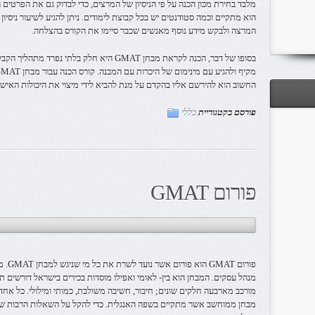
מלבד בחירת מכון הכנה על פי הניסיון של המרצים, כדי לבדוק גם את הפרטים 
הוא מתקיים וכמה סטודנטים יש בכל קבוצת לימודים. ניתן להגיע לשיעור ניסיו
המרצה ולבקש מידע נוסף מאנשים שכבר סיימו את הקורס בהצלחה.
בסופו של דבר, הכנה לקראת מבחן GMAT היא חלק 
החשוב הוא להירשם אליו בהקדם על מנת להביא לידי מיצוי את היכולות האישי
פורסם בקטגוריית
כללי
פורום GMAT
מנהל עסקים. המבחן הוא בין- לאומי ואפילו מוסדות בכירים בישראל דורשים 
מורכב מארבעה חלקים שונים; חיבור, חשיבה משולבת, כמותי ומילולי. כל אח