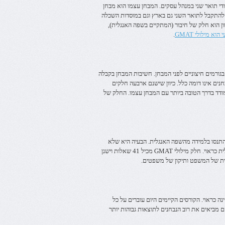
ללימודי תואר שני במנהל עסקים. המבחן עצמו הוא מבחן
להתקבל לתואר השני גם בארץ וגם במוסדות השכלה
ארבעה חלקים. חלק ראשון הוא חלק של חיבור (המתקיים בשפה האנגלית),
 מילולי GMAT
.
בחנים בוחרים להיעזר בגורמים חיצוניים לפני המבחן. חשיבות המבחן בקבלה
ים אינו דומה כלל. כיוון שישנם ארבעה חלקים
ודד בדרך הטובה ביותר עם המבחן עצמו. החלק של
 התנסו בלמידה מהשפה האנגלית. הבעיה היא שלא
כולם קוראים וכותבים באופן שוטף ולכן לא כולם יודעים את כללי השפה האנגלית כראוי. חלק מילולי GMAT מכיל 41 שאלות וישנן
ונן לבחינה כראוי. הקורסים הקיימים היום עוברים על כל
בה משולבת וכמותית והם מביאים את רוב הנבחנים לתוצאות גבוהות יותר