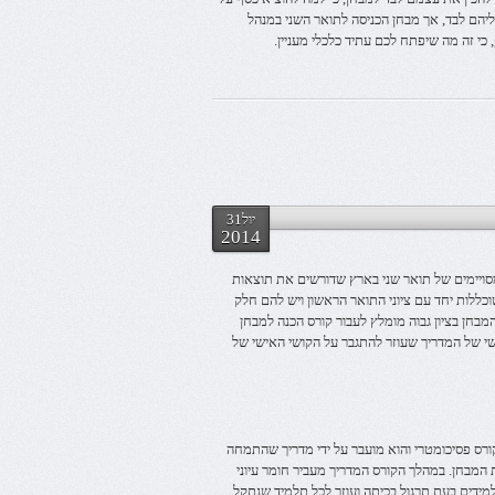
ליהם לבד, אך מבחן הכניסה לתואר השני במנהל
יול31
2014
ם מסויימים של תואר שני בארץ שדורשים את תוצאות
וכללות יחד עם ציוני התואר הראשון ויש להם חלק
חן בציון גבוה מומלץ לעבור קורס הכנה למבחן
שי של המדריך שעוזר להתגבר על הקושי האישי של
רס פסיכומטרי והוא מועבר על ידי מדריך שהתמחה
מבחן. במהלך הקורס המדריך מעביר חומר עיוני
למידים בעת תרגול בכיתה ועוזר לכל תלמיד שנתקל