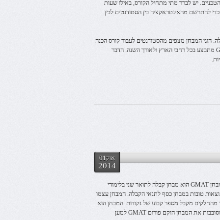
הטכניים. יש לברר מתי מתחיל הקורס, באילו שעות
ן כדי להתרשם מהאינטראקציה בין הסטודנטים לבין
בלתי נפרד מתהליך הקבלה. הוגי המבחן מצפים מהסטודנטים לעבור קורס הכנה
מקיף ולהגיע עם מינימום של היכרות עם המבנה. קורס הכנה עבור מבחן GMAT מתבצע בכל רחבי הארץ ולאורך השנה. הדבר
ות.
אוק01
2014
פורום GMAT הוא פורום אשר נועד לשרת את כל מי שניגש למבחן GMAT. מבחן GMAT הוא מבחן קבלה לתואר שני בלימודי
תוצאות טובות במבחן כסף לתנאי הקבלה. המבחן עצמו
ד מהחלקים מקבל מספר קבוע של נקודות. המבחן הוא
מבחן ממוחשב אשר מתקיים בשפה האנגלית. כדי להקל על השאלות הרבות שסובבות את המבחן הוקם פורום GMAT למען