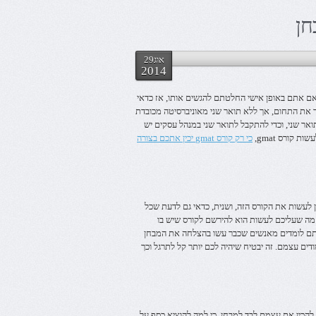
אוג29
2014
אם אתם באופן אישי החלטתם להגשים אותו, אז כדאי
 את התחום, אך ללא תואר שני מאוניברסיטה מכובדת
אר שני, וכדי להתקבל לתואר שני במנהל עסקים יש
קורס gmat,
כי רק קורס gmat יכין אתכם בצורה
 יש הרבה מקומות שבהם ניתן לעשות את הקורס הזה, ושנית, כדאי גם לדעת שכל
בחן, מה שעליכם לעשות הוא להירשם לקורס שיש בו
 שאתם לומדים מאנשים שכבר עשו בהצלחה את המבחן
ודים עצמם. זה יבטיח שיהיה לכם יותר קל לתרגל וכך
י כדאי להם לנסות להכין את עצמם לבד למבחן, כי למה להוציא כסף על