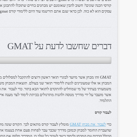
קורסי הכנה שונים? חשוב להבין שאומנם יש מבחנים בחיים שתוכלו להתכונן א
עסקים הוא לא כזה. לכן כדאי שגם אתם תירשמו עוד היום ללימודי קורס gmat, כי זה מה שיפתח לכם עתיד כלכלי מעניין.
דברים שחשבו לדעת על GMAT
GMAT זהו מבחן אשר מיועד לבוגרי תואר ראשון ורוצים להתקבל למסלולי
המבחן או אלו שמעוניינים לגשת ללימודי תואר שני בעולם. תוצאות המבחן מש
משמעותי בעתיד של מי שמחליט להתקדם לתואר הבא בתור. כדי לעבור את המב
אשר מועבר על ידי מדריך מנוסה ולהנות מתרגולים בכיתת לימוד לצד מענה אי
התלמיד.
לעבור קורס
כדי
לעבור את מבחן GMAT
מומלץ לעבור קורס מתאים לכך. הקורס שונה מקו
שהעברת החומר למבחן וכמובן מדריך שכבר עבר לפחות פעם אחת בעצמו את ה
הכולל הכרות עם המבחן ולימוד כיצד לעבור כל שלב בו. המדריך מלווה את הת