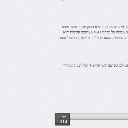
שונות שלו. מי שמגיע למבחן ללא תרגון מבעוד מועד מוצא
עצמו לא פעם כשהוא אפילו לא יודע כיצד לגשת לתרגילים עצמם. תרגול בקורס מבוסס על מבחני GMAT משנים קודמות והוא
ם מתקשה לבצע תרגיל זה או אחר, הוא יכול לפנות
תפקידו של המדריך הוא לעזור לכל תלמיד להגיע מוכן ככל הניתן למבחני GMAT ולכן כשישנו קושי התלמיד יכול לפנות למדריך
יול06
2014