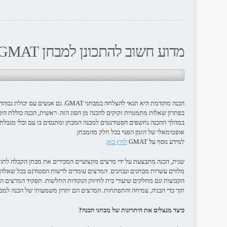
מדוע חשוב להתכונן למבחן GMAT?
הכנה מוקדמת היא תנאי להצלחה במבחני GMAT
במהלך ההכנה נחשפים הסטודנטים למבנה המבחן ומתנסים בו עם ובלי מגבלת ז
אופטימאלי של הזמן הפנוי בכל חלק מהמבחן.
למידע נוסף על GMAT
לחץ כאן
.
שנית, הכנה מתבצעת על ידי מרצים מקצועיים המכירים את מבחן הקבלה לתואר
מלווים עשרות מבחנים ונבחנים. המרצים עומדים לרשות הסטודנט בכל שאלה 
הקבוצות וגם מחלקים שיעורי בית לחיזוק הנקודות החלשות. תפקיד המרצים ה
תוך כדי הבניה, צמיחה והתפתחות. המרצים הם יתרון משמעותי של הכנה למבחני GMAT ורצוי לבחור אותם ה
כיצד מנצלים את היתרונות של מבחני הכנה?