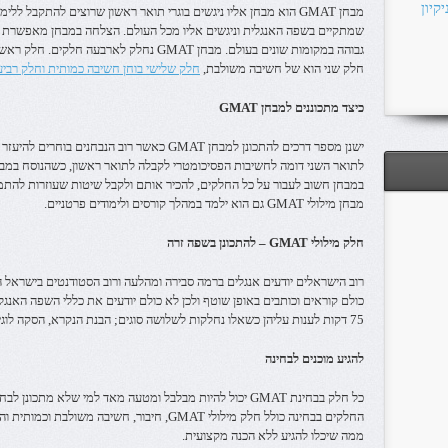
קיון
מבחן GMAT הוא מבחן אליו ניגשים בוגרי תואר ראשון שרוצים להתקבל 
שמתקיים בשפה האנגלית וניגשים אליו מכל העולם. הצלחה במבחן מאפשרת 
גבוהה במקומות שונים בעולם. מבחן GMAT נחלק ל
חלק שני הוא של חשיבה משולבת,
חלק שלישי בוחן חשיבה כמותית וחלק רביעי הוא
כיצד מתכוננים למבחן
GMAT
ישנן מספר דרכים להתכונן למבחן GMAT כאשר רוב הנ
לתואר השני דומה לחשיבות הפסיכומטרי לקבלה לתואר ראשון, כשהנוסח במבחנ
במבחן חשוב לעבור על כל החלקים, להכיר אותם ולקבל שיטות שעוזרות להתמ
מבחן מילולי GMAT גם הוא ילמד במהלך קורסים ולימודים פרטניים.
חלק מילולי
GMAT
– להתכונן בשפה זרה
רוב הישראלים יודעים אנגלים ברמה סבירה ומהלעה ורוב הסטודנטים בישראל
75 דקות לענות עליהן כשאלו נחלקות לשלושה סוגים; הבנת הנקרא, הסקה לוגית של המשפט ותיקון של משפטים.
להגיע מוכנים לבחינה
כל חלק בבחינת GMAT יכול להיות מבלבל ומטעה מאד למי שלא מתכ
החלקים בבחינה כולל חלק מילולי GMAT, חיבור, חשי
ממה שיכלו להגיע ללא הכנה מקצועית.