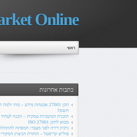
rket Online
ראשי
כתבות אחרונות
תקן 27001 אבטחת מידע – מהו ולמה 
חשוב?
תוכנית המשכיות עסקית – הכנה לעתיד
מבוא לתקן ISO 27001
ניקיון דירה לפני מעבר: המפתח להתחל
פוליש קריסטל – החזרת הניצוץ המקורי