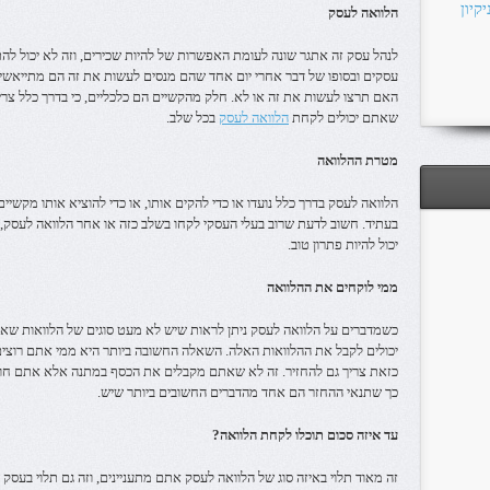
קיון
הלוואה לעסק
לנהל עסק זה אתגר שונה לעומת האפשרות של להיות שכירים, וזה לא יכול ל
עסקים ובסופו של דבר אחרי יום אחד שהם מנסים לעשות את זה הם מתייאשי
האם תרצו לעשות את זה או לא. חלק מהקשיים הם כלכליים, כי בדרך כלל צר
שאתם יכולים לקחת
הלוואה לעסק
בכל שלב.
מטרת ההלוואה
הלוואה לעסק בדרך כלל נועדו או כדי להקים אותו, או כדי להוציא אותו מקשיים
בעתיד. חשוב לדעת שרוב בעלי העסקי לקחו בשלב כזה או אחר הלוואה לעסק, 
יכול להיות פתרון טוב.
ממי לוקחים את ההלוואה
כשמדברים על הלוואה לעסק ניתן לראות שיש לא מעט סוגים של הלוואות ש
יכולים לקבל את ההלוואות האלה. השאלה החשובה ביותר היא ממי אתם רוצים
כזאת צריך גם להחזיר. זה לא שאתם מקבלים את הכסף במתנה אלא אתם חותמ
כך שתנאי ההחזר הם אחד מהדברים החשובים ביותר שיש.
עד איזה סכום תוכלו לקחת הלוואה?
זה מאוד תלוי באיזה סוג של הלוואה לעסק אתם מתעניינים, וזה גם תלוי בעסק