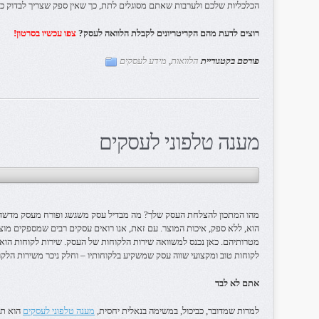
הכלכליות שלכם ולערבות שאתם מסוגלים לתת, כך שאין ספק שצריך לבדוק כל 
רוצים לדעת מהם הקריטריונים לקבלת הלוואה לעסק?
צפו עכשיו בסרטון!
פורסם בקטגוריית
הלוואות
,
מידע לעסקים
מענה טלפוני לעסקים
מהו המתכון להצלחת העסק שלך? מה מבדיל עסק משגשג ופורח מעסק מדשדש
הוא, ללא ספק, איכות המוצר. עם זאת, אנו רואים עסקים רבים שמספקים מוצר
מטרותיהם. כאן נכנס למשוואה שירות הלקוחות של העסק. שירות לקוחות הוא
לקוחות טוב ומקצועי שווה עסק שמשקיע בלקוחותיו – וחלק ניכר משירות הלקו
אתם לא לבד
למרות שמדובר, כביכול, במשימה בנאלית יחסית,
מענה טלפוני לעסקים
הוא תח