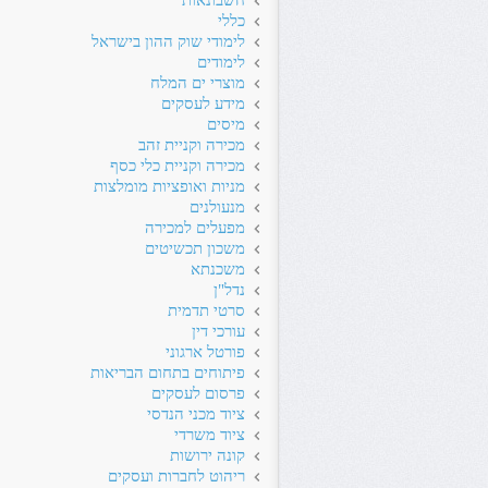
חשבונאות
כללי
לימודי שוק ההון בישראל
לימודים
מוצרי ים המלח
מידע לעסקים
מיסים
מכירה וקניית זהב
מכירה וקניית כלי כסף
מניות ואופציות מומלצות
מנעולנים
מפעלים למכירה
משכון תכשיטים
משכנתא
נדל"ן
סרטי תדמית
עורכי דין
פורטל ארגוני
פיתוחים בתחום הבריאות
פרסום לעסקים
ציוד מכני הנדסי
ציוד משרדי
קונה ירושות
ריהוט לחברות ועסקים