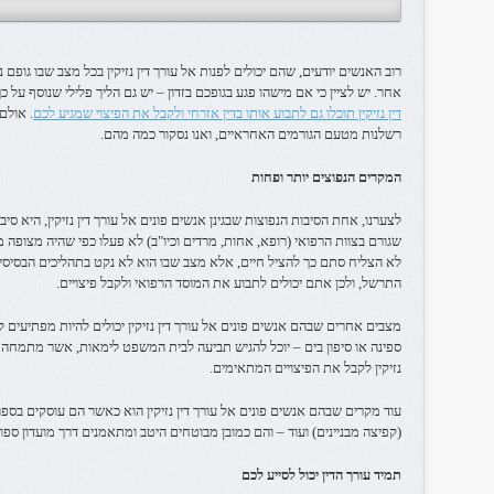
רוב האנשים יודעים, שהם יכולים לפנות אל עורך דין נזיקין בכל מצב שבו ג
אחר. יש לציין כי אם מישהו פגע בגופכם בזדון – יש גם הליך פלילי שנוסף על
דין נזיקין תוכלו גם לתבוע אותו בדין אזרחי ולקבל את הפיצוי שמגיע לכם
. אולם
רשלנות מטעם הגורמים האחראיים, ואנו נסקור כמה מהם.
המקרים הנפוצים יותר ופחות
לצערנו, אחת הסיבות הנפוצות שבגינן אנשים פונים אל עורך דין נזיקין, היא 
שגורם בצוות הרפואי (רופא, אחות, מרדים וכיו"ב) לא פעלו כפי שהיה מצופ
לא הצליח סתם כך להציל חיים, אלא מצב שבו הוא לא נקט בתהליכים הבסיסיים 
התרשל, ולכן אתם יכולים לתבוע את המוסד הרפואי ולקבל פיצויים.
מצבים אחרים שבהם אנשים פונים אל עורך דין נזיקין יכולים להיות מפתיעים
ספינה או סיפון בים – יוכל להגיש תביעה לבית המשפט לימאות, אשר מתמחה ב
נזיקין לקבל את הפיצויים המתאימים.
עוד מקרים שבהם אנשים פונים אל עורך דין נזיקין הוא כאשר הם עוסקים בספ
(קפיצה מבניינים) ועוד – והם כמובן מבוטחים היטב ומתאמנים דרך מועדון ספור
תמיד עורך הדין יכול לסייע לכם