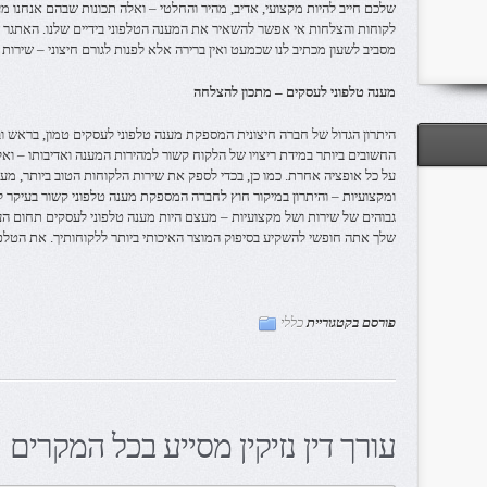
שלכם חייב להיות מקצועי, אדיב, מהיר והחלטי – ואלה תכונות שבהם אנחנו מ
לקוחות והצלחות אי אפשר להשאיר את המענה הטלפוני בידיים שלנו. האתגר שכ
מסביב לשעון מכתיב לנו שכמעט ואין ברירה אלא לפנות לגורם חיצוני – שירות 
מענה טלפוני לעסקים – מתכון להצלחה
היתרון הגדול של חברה חיצונית המספקת מענה טלפוני לעסקים טמון, בראש ו
החשובים ביותר במידת ריצויו של הלקוח קשור למהירות המענה ואדיבותו – ואל
על כל אופציה אחרת. כמו כן, בכדי לספק את שירות הלקוחות הטוב ביותר, מע
ומקצועיות – והיתרון במיקור חוץ לחברה המספקת מענה טלפוני קשור בעיקר
גבוהים של שירות ושל מקצועיות – מעצם היות מענה טלפוני לעסקים תחום הע
שלך אתה חופשי להשקיע בסיפוק המוצר האיכותי ביותר ללקוחותיך. את הטלפו
פורסם בקטגוריית
כללי
עורך דין נזיקין מסייע בכל המקרים