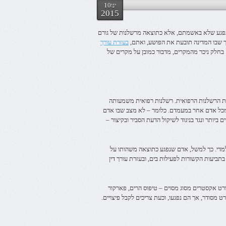
ינו10
2015
ופם נפגע שלא באשמתם, אלא כתוצאה מרשלנות של גורם
 כך שבו המדינה תובעת את הפושע, ואתם,
בעזרת עורך
 בחלק ניכר מהמקרים, מדבור כמובן על מקרים של
סיבת הרשלנות הרפואית. רשלנות רפואית משמעותה
ה מכל אדם אחר במעמדם. כלומר – לא מצב שבו אדם
ביותר ונגד בניגוד לשיקול הדעת הסביר ובקיצור –
 למדי. כך למשל, אדם שנפגע כתוצאה משהותו על
תביעות הקשורות לפעילות בים, ובעזרת עורך דין
ורט אקסטרים מסוג מסוים – טיפוס הרים, פארקור
ט מסודר, אך הם נפגעו, וכעת צריכים לקבל פיצויים.