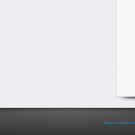
Ev
Market Online