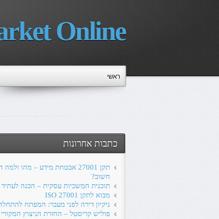
rket Online
ראשי
כתבות אחרונות
תקן 27001 אבטחת מידע – מהו ולמה 
חשוב?
תוכנית המשכיות עסקית – הכנה לעתיד
מבוא לתקן ISO 27001
ניקיון דירה לפני מעבר: המפתח להתחל
פוליש קריסטל – החזרת הניצוץ המקורי