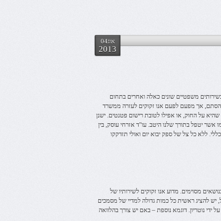
אוג04
2013
 בשירותים משפטיים שונים כאלה ואחרים בתחום
ן הסתם, אך מפעם לפעם אנו זקוקים לעזרה ממשרד
שהיא על החוק, או אפילו לטובת רישום פטנטים. ישנן
 אשר יטפל בתורך שלנו היטב. עו"ד אזרחי עוסק, בין
כללי. ללא כל צל של ספק יבוא יום ואולי תזדקקו
בנושאים מסוימים. מדוע אנו זקוקים לשירותיו של
ל, יש להציג ראשית כל כמות גדולה למדיי של מסמכים
ל ידי נוטריון. דוגמא נוספת – באם יש צורך בהלוואה