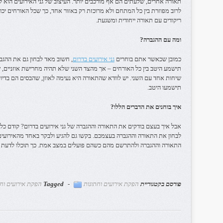
תאורה אחרים, שלעתים הם אף מורכבים יותר. העיצוב של גני האירועים הוא ל
לרוב מפוזרת בין כל המתחם ולא מרוכזת רק באזור אחד, כך שכל האורחים יכ
ריקודים עם תאורה ייחודית ומשגעת.
ומה עם ההגברה?
כמובן שכאשר אתם בוחרים
גני אירועים בדרום
, חשוב מאד לבחון גם את ההג
תישמע היטב בין כל האורחים – אך מהצד השני שלא תהיה מחרישת אוזניים, ש
שיחות אחד עם השני. יש לוודא שהתאורה היא נעימה לאוזן, שהבסים הם בדיו
תישמעו היטב.
איך בוחנים את הדברים הללו?
אבל איך בעצם בודקים את התאורה וההגברה של גני אירועים בדרום? קודם כל
לבחון את התאורה וההגברה בעצמכם. בקשו גם להגיע ולבקר באחד מהאירועים ש
התאורה וההגברה ולהתרשם מהם כשהם פועלים במצב אמת. כך תוכלו לדעת ה
פורסם בקטגוריית
הפקת אירועים וחתונות
-
Tagged
הפקת אירועים וחת