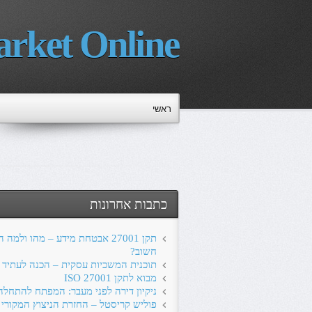
rket Online
ראשי
כתבות אחרונות
תקן 27001 אבטחת מידע – מהו ולמה 
חשוב?
תוכנית המשכיות עסקית – הכנה לעתיד
מבוא לתקן ISO 27001
ניקיון דירה לפני מעבר: המפתח להתחל
פוליש קריסטל – החזרת הניצוץ המקורי