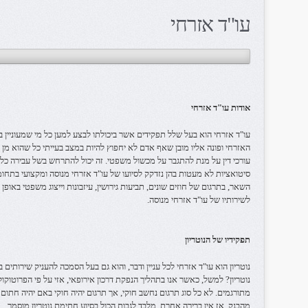
עו"ד אזרחי
אודות עו"ד אזרחי
עו"ד אזרחי הוא בעל שלל תפקידים אשר ביכולתו לבצע למען כל מי שמעוניין
האזרחי ופונה אליו מובן שאף אדם לא יחפוץ להיות במצב בעייתי כל שהוא מ
עורכי דין על מנת להתגבר על מכשול משפטי. זה יכול להתרחש בשל עבירה כל 
סיטואציות לא מעטות בהן נזדקק לסיועו של עו"ד אזרחי מנוסה ומקצועי בתחומו
השאר, בתרגום של חוזים שונים, תביעות גירושין, עיזבונות וייצוג משפטי באופן 
לשירותיו של עו"ד אזרחי מנוסה.
תפקידיו של הנוטריון
נוטריון הוא עו"ד אזרחי לכל עניין ודבר, והוא גם בעל הסמכה להעניק שירותים 
נוטריון? למשל, כאשר אנו בתהליך הנפקת דרכון אירופאי, אזי על פי הפרוטוקו
מתורגמים. לא כל סוג תרגום נחשב חוקי, אך תרגום יהיה חוקי באם יהיה חתום ע
מהבנק, אז אין ברירה אחרת, מלבד לגבות הכול בסיוע חתימת נוטריון מוסמך.