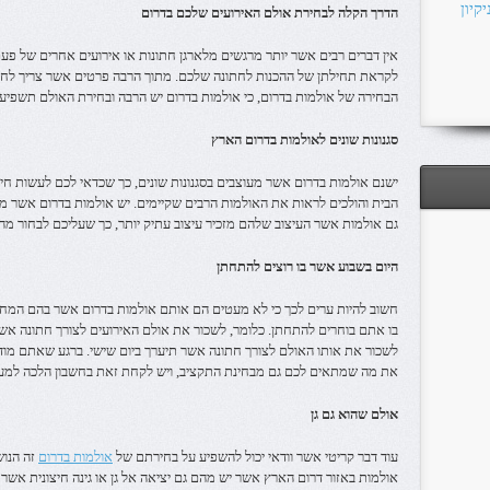
קיון
הדרך הקלה לבחירת אולם האירועים שלכם בדרום
אין דברים רבים אשר יותר מרגשים מלארגן חתונות או אירועים אחרים של פעם ב
לקראת תחילתן של ההכנות לחתונה שלכם. מתוך הרבה פרטים אשר צריך לחשוב
הבחירה של אולמות בדרום, כי אולמות בדרום יש הרבה ובחירת האולם תשפיע 
סגנונות שונים לאולמות בדרום הארץ
ישנם אולמות בדרום אשר מעוצבים בסגנונות שונים, כך שכדאי לכם לעשות חי
הבית והולכים לראות את האולמות הרבים שקיימים. יש אולמות בדרום אשר מעוצ
גם אולמות אשר העיצוב שלהם מזכיר עיצוב עתיק יותר, כך שעליכם לבחור מ
היום בשבוע אשר בו רוצים להתחתן
חשוב להיות ערים לכך כי לא מעטים הם אותם אולמות בדרום אשר בהם המחי
בו אתם בוחרים להתחתן. כלומר, לשכור את אולם האירועים לצורך חתונה אש
לשכור את אותו האולם לצורך חתונה אשר תיערך ביום שישי. ברגע שאתם מודע
את מה שמתאים לכם גם מבחינת התקציב, ויש לקחת זאת בחשבון הלכה למעש
אולם שהוא גם גן
עוד דבר קריטי אשר וודאי יכול להשפיע על בחירתם של
אולמות בדרום
זה הנוש
אולמות באזור דרום הארץ אשר יש מהם גם יציאה אל גן או גינה חיצונית אשר