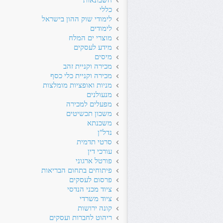
חשבונאות
כללי
לימודי שוק ההון בישראל
לימודים
מוצרי ים המלח
מידע לעסקים
מיסים
מכירה וקניית זהב
מכירה וקניית כלי כסף
מניות ואופציות מומלצות
מנעולנים
מפעלים למכירה
משכון תכשיטים
משכנתא
נדל"ן
סרטי תדמית
עורכי דין
פורטל ארגוני
פיתוחים בתחום הבריאות
פרסום לעסקים
ציוד מכני הנדסי
ציוד משרדי
קונה ירושות
ריהוט לחברות ועסקים