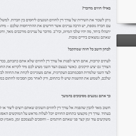
באילו חוזים מדובר?
ניתן לשכור את השירות של עורך דין לחוזים הנוגעים ליחסים בין חברות. למש
עם חברה נוספת, יש הרבה עניינים אשר דורשים את ההתייחסות שלכם – מיהם
יתנהלו ביחד, מה יהיו שלבי המיזוג, וכיו"ב. מדובר על עניינים מורכבים מאד, וח
שאתם נמצאים בידיים טובות.
לבחון היטב כל חוזה שמתקבל
לעתים קרובות, אתם תרצו לפנות אל עורך דין לחוזים שלא אתם כתבתם, בכד
הצורך גם יציע תיקונים. כאשר בעצם הצד השני מציע לכם מיד לקרוא את החוז
לצד השני שלמרות הסכמתכם העקרונית, אתם מעוניינים לקחת את החוזה לבית ש
שלכם, לשמוע את ההשגות שיש לו בתחום, ורק לאחר מכן תסכימו לחתום במידה
כך אתם נמנעים מסיבוכים בהמשך
חשוב מאד להבין שהפניה אל עורך דין לחוזים השונים שאתם רוצים ליצור או
בעתיד. עורך דין מקצועי בתחום החוזים יוכל לעלות מראש על המוקשים האפש
משקיעים עוד זמן קצר פני שאתם חותמים – וחוסכים לעצמכם זמן, מאמץ וכ