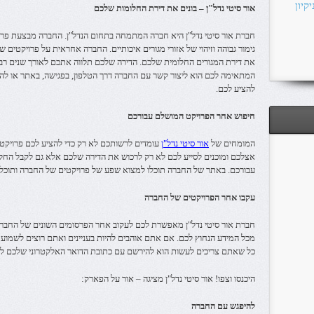
קיון
אור סיטי נדל"ן – בונים את דירת החלומות שלכם
חברת אור סיטי נדל"ן היא חברה המתמחה בתחום הנדל"ן. החברה מבצעת פרו
גימור גבוהה וזיהוי של אזורי מגורים איכותיים. החברה אחראית על פרויקטים 
את דירת המגורים החלומית שלכם. הדירה שלכם תלווה אתכם לאורך שנים ר
המתאימה לכם הוא ליצור קשר עם החברה דרך הטלפון, בפגישה, באתר או להי
להציע לכם.
חיפוש אחר הפרויקט המושלם עבורכם
המומחים של
אור סיטי נדל"ן
עומדים לרשותכם לא רק כדי להציע לכם פרויקט
אצלכם ומוכנים לסייע לכם לא רק לרכוש את הדירה שלכם אלא גם לקבל החלטה
עבורכם. באתר של החברה תוכלו למצוא שפע של פרויקטים של החברה ותוכלו 
עקבו אחר הפרויקטים של החברה
חברת אור סיטי נדל"ן מאפשרת לכם לעקוב אחר הפרסומים השונים של החברה 
מכל המידע הנחוץ לכם. אם אתם אוהבים להיות בעניינים ואתם רוצים לשמוע 
כל שאתם צריכים לעשות הוא להירשם עם כתובת הדואר האלקטרוני שלכם לחב
היכנסו וצפו! אור סיטי נדל"ן מציגה – אור על הפארק:
להיפגש עם החברה