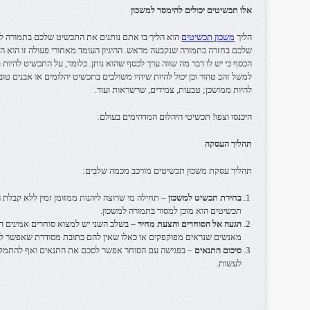
אלו תכשיטים יכולים להימסר למשכון
הליך
משכון תכשיטים
הוא הליך בו אתם נותנים את התכשיט שלכם בתמורה לכ
שלכם בחזרה בתמורה שנקבעה מראש. ההיגיון העומד מאחורי פעולה זו הוא ה
הכסף כי יש לו דבר מה שווה ערך לכסף שהוא נותן. כלומר, על התכשיט להיות ב
למשל זהב טהור וכן יכול להיות שיהיו משולבים בתכשיט יהלומים או אבנים טו
להיות ממושכן; טבעות, צמידים, שרשראות ועוד.
היכנסו וצפו! תכשיטי היהלום המדהימים בעולם:
תהליך העסקה
תהליך עסקת משכון תכשיטים מורכב מכמה שלבים:
בחירת תכשיט למשכון
– תחילה מי שרוצה ליהנות ממזומן זמין ללא קבלת 
תכשיטים הוא מוכן למסור בתמורה למשכון.
הגעה אל הסוחרים והצעת מחיר
– בשלב השני יש למצוא סוחרים אמינים ה
מאנשים שנראים מפוקפקים או כאלו שאין להם כתובת מסודרת שאפשר לה
סיכום התנאים
– בפגישה עם הסוחר אפשר לסכם את התנאים ואף להתמקח
לעשות.