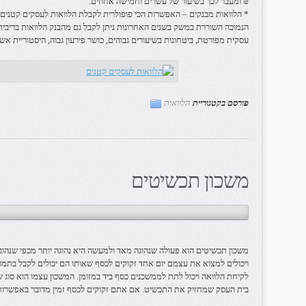
₪ ומעבר לכך בשיעור של עשרים וחמישה אחוזים.
* הלוואות מבנקים – האפשרות הכי פופולרית לקבלת הלוואות לעסקים קטניםם 
הנמוכה השוררת במשק בשנים האחרונות ניתן לקבל גם מהבנק הלוואות בריבית
עסקית מפורטת, ביטחונות בשיעורים גבוהים, כושר פירעון גבוה, היסטוריית אש
פורסם בקטגוריית
הלוואות
משכון תכשיטים
משכון תכשיטים הוא פעולה שנהוגה מאד ולמעשה היא נהוגה יותר מכפי שנהוג
ויכולים למצוא את עצמם יום אחד זקוקים לכסף שאותו הם יכולים לקבל בתמו
לקיחת הלוואה ויכול לתת לממשכנים כסף ביד במזומן. המשכון עצמו הוא סוג
בית העסק שמחזיק את התכשיט. אם אתם זקוקים לכסף זמין מדובר באפשרות 