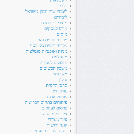
חשבונאות
כללי
לימודי שוק ההון בישראל
לימודים
מוצרי ים המלח
מידע לעסקים
מיסים
מכירה וקניית זהב
מכירה וקניית כלי כסף
מניות ואופציות מומלצות
מנעולנים
מפעלים למכירה
משכון תכשיטים
משכנתא
נדל"ן
סרטי תדמית
עורכי דין
פורטל ארגוני
פיתוחים בתחום הבריאות
פרסום לעסקים
ציוד מכני הנדסי
ציוד משרדי
קונה ירושות
ריהוט לחברות ועסקים