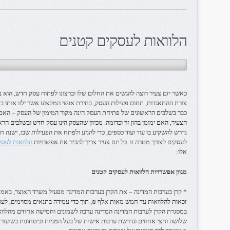
הלוואות לעסקים קטנים
כאשר יזם צעיר רוצה להגשים את החלום שלו וברצונו לפתוח עסק חדש, הוא 
צורת ההתאגדות, תחום פעילות העסק, בחירת אנשי המקצוע אשר ילוו אותו ב
כבר בשלבים הראשונים של פתיחת העסק הינה מקור המימון של העסק – האם י
הצעיר, האם ימומן בהון זר וכדומה. מכיוון שהעסק הינו עסק חדש ובשלבים הראש
נדרש להשקיע בו עוד ועוד כספים, כדי להניע ולפתח את הפעילות שבו, ישנה ח
לעסקים לצורך מטרה זו. כל יזם צעיר צריך להכיר את אפשרויות
הלוואות לעסק
אלו:
מגוון אפשרויות הלוואות לעסקים קטנים
* קרן בערבות המדינה – את הקרן בערבות המדינה מפעיל משרד האוצר, באמצ
זכאות להלוואות עד חמש מאות אלף ₪, תוך כדי עמידה בתנאים מסוימים, לעס
במסגרת הקרן לערבות המדינה המדינה ערבה לשמונים וחמישה אחוזים מהלוואה
שלושה וחצי אחוזים ונדרשת ערבות אישית של בעל המניות וביטחונות בשיעו