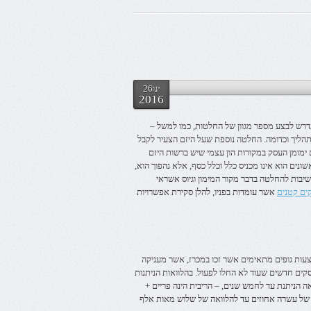
ינו26
2016
נדרש לבצע מספר מגוון של החלטות, כמו למשל –
תהליך וכדומה. החלטה נוספת שעל היזם הצעיר לקבל
מומן העסק במקורות הון עצמי שיש ברשות היזם
ונים הוא אינו מכניס כלל וכלל כסף, אלא נהפוך הוא,
שיבות להחלטה בדבר מקור המימון וגיוס אשראי
ים קטנים
אשר עומדות בפניו, להלן סקירת אפשרויות
עות גופים מתאימים אשר זכו במכרז, אשר מעניקה
קים חדשים שעוד לא החלו לפעול. בהלוואות הניתנות
 הניתנת עד לחמש שנים, – הריבית הינה פריים +
ר של עשרה אחוזים עד להלוואה של שלוש מאות אלף