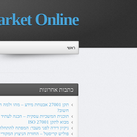
rket Online
ראשי
כתבות אחרונות
תקן 27001 אבטחת מידע – מהו ולמה 
חשוב?
תוכנית המשכיות עסקית – הכנה לעתיד
מבוא לתקן ISO 27001
ניקיון דירה לפני מעבר: המפתח להתחל
פוליש קריסטל – החזרת הניצוץ המקורי