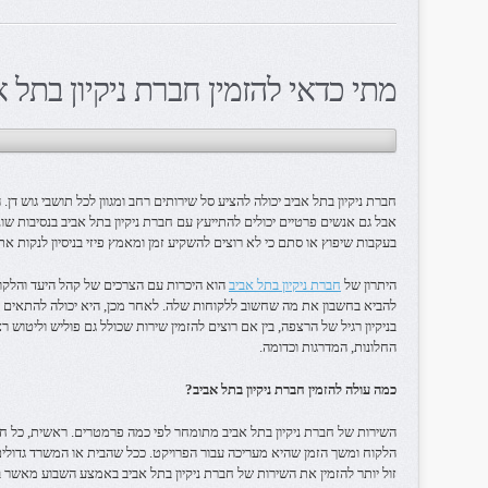
מתי כדאי להזמין חברת ניקיון בתל א
חברת ניקיון בתל אביב יכולה להציע סל שירותים רחב ומגוון לכל תושבי גוש ד
אבל גם אנשים פרטיים יכולים להתייעץ עם חברת ניקיון בתל אביב בנסיבות ש
בעקבות שיפוץ או סתם כי לא רוצים להשקיע זמן ומאמץ פיזי בניסיון לנקות את
היתרון של
חברת ניקיון בתל אביב
הוא היכרות עם הצרכים של קהל היעד והלקוחו
להביא בחשבון את מה שחשוב ללקוחות שלה. לאחר מכן, היא יכולה להתאים לכ
בניקיון רגיל של הרצפה, בין אם רוצים להזמין שירות שכולל גם פוליש וליטוש רצפו
החלונות, המדרגות וכדומה.
כמה עולה להזמין חברת ניקיון בתל אביב?
השירות של חברת ניקיון בתל אביב מתומחר לפי כמה פרמטרים. ראשית, כל חב
הלקוח ומשך הזמן שהיא מעריכה עבור הפרויקט. ככל שהבית או המשרד גדולים 
זול יותר להזמין את השירות של חברת ניקיון בתל אביב באמצע השבוע מאשר ב