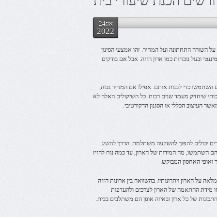
ורשים הכנת שיעורי בית
אוג24
2022
 השורה התחתונה ועל המחיר. זהו אמצעי הסינון
יננטי ובעל נוכחות כמו ארון הזזה. אבל אם בודקים
השתמשו כדי לבנות אותם. אפילו אם המחיר גבוה,
יכותי שיחזיק מעמד שנים רבות. כל השיקולים האלה לא
ר העיצוב הכללי או הסגנון הדקורטיבי.
ירים יכולים להפוך להשקעה משתלמת. הדרך להשיג
ם השתמשו, מה המידות של הארון, עד כמה נוח להזיז
 ואופי האחסון המבוקש.
אה על הארון ויתרונותיו. בהשוואה בין ארונות הזזה
ו מידת ההתאמה של הארון לצרכים ולהעדפות
התכונות של כל ארון ובאיזה אופן הם משתלבים בבית.