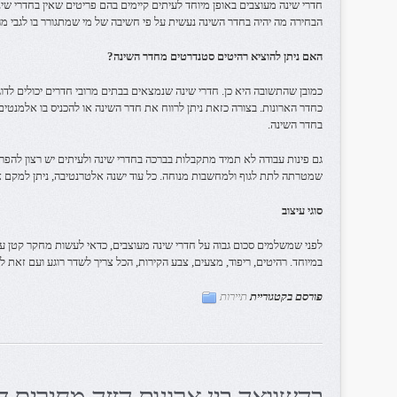
חדרי שינה מעוצבים באופן מיוחד לעיתים קיימים בהם פריטים שאין בחדרי שינה
הבחירה מה יהיה בחדר השינה נעשית על פי חשיבה של מי שמתגורר בו לגבי מה
האם ניתן להוציא רהיטים סטנדרטים מחדר השינה?
כמובן שהתשובה היא כן. חדרי שינה שנמצאים בבתים מרובי חדרים יכולים לדוג
כחדר הארונות. בצורה כזאת ניתן לרווח את חדר השינה או להכניס בו אלמנט
בחדר השינה.
גם פינות עבודה לא תמיד מתקבלות בברכה בחדרי שינה ולעיתים יש רצון להפריד
שמטרתה לתת לגוף ולמחשבות מנוחה. כל עוד ישנה אלטרנטיבה, ניתן למקם א
סוגי עיצוב
לפני שמשלמים סכום גבוה על חדרי שינה מעוצבים, כדאי לעשות מחקר קטן על 
במיוחד. רהיטים, ריפוד, מצעים, צבע הקירות, הכל צריך לשדר רוגע ועם זאת למ
פורסם בקטגוריית
תיירות