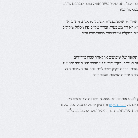
ה, יכול לתת שקט נפשי וחוויה טובה למצבים שונים
 במאמר הבא
י שירותיה שקט נפשי וראש נקי מדאגות. מתי כדאי
א לא חד משמעית, וברור שקיים פה מכלול שיקולים
מת ההקלה שמרגישים כשהסביבה נקיה.
 תקופה של שיפוצים או לאחר שגרו בו דיירים
געתם, ניקיון יסודי לפני מעבר הוא תמיד נחוץ על
רת. חברת ניקיון תוכל לתת לכם את השירות הזה
אר הטרדות המלוות מעבר דירה.
ן לבצע אותו באופן עצמאי. תקופת השיפוצים היא
ותים של
חברת ניקיון
זה רעיון שיכול להעניק לכם שקט
ת השיפוצים. חברת ניקיון יכולה להגיע עם כלים