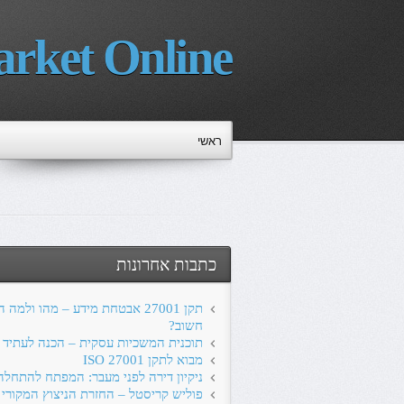
rket Online
ראשי
כתבות אחרונות
תקן 27001 אבטחת מידע – מהו ולמה 
חשוב?
תוכנית המשכיות עסקית – הכנה לעתיד
מבוא לתקן ISO 27001
ניקיון דירה לפני מעבר: המפתח להתחל
פוליש קריסטל – החזרת הניצוץ המקורי