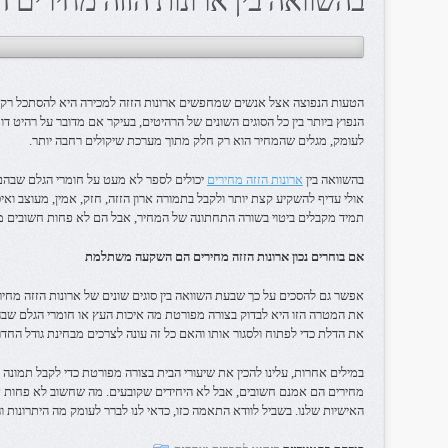
בהשוואה בין ארונות הזזה מחירים ד
הטעות הנפוצה אצל אנשים שמחפשים ארונות הזזה למכירה היא להסתכל רק על
הנפוץ ביותר בין כל הסוגים השונים של הרהיטים, בעיקר אם מדובר על רהיט דומ
לעומק, מגלים שהמחיר הוא רק חלק מתוך מערכת שיקולים רחבה יותר.
בהשוואה בין
ארונות הזזה מחירים
יכולים לספר לא מעט על חומרי הגלם שבהם 
אולי עדיף להשקיע קצת יותר ולקבל בתמורה ארון הזזה, חזק, אמין, מעוצב וא
תמיד מקבלים ביטוי בשורה התחתונה של המחיר, אבל הם לא פחות חשובים מאש
אם בוחרים נכון ארונות הזזה מחירים הם השקעה משתלמת
אפשר גם להסכים על כך שבעת השוואה בין סוגים שונים של ארונות הזזה מח
את המטרה הזו היא לבדוק בצורה מפורטת מה איכות העץ או חומרי הגלם שבה
את הדלת כדי לפתוח ולסגור אותו והאם כל זה עונה לצרכים מבחינת גודל החדר
במילים אחרות, עלינו להכין את שיעורי הבית בצורה מפורטת כדי לקבל תמונה מל
מחירים הם אמנם חשובים, אבל לא היחידים שקובעים. מה שחשוב לא פחות ז
האישיות שלנו. בשביל לוודא התאמה כזו, כדאי לנו לברר לעומק מה היתרונות ו