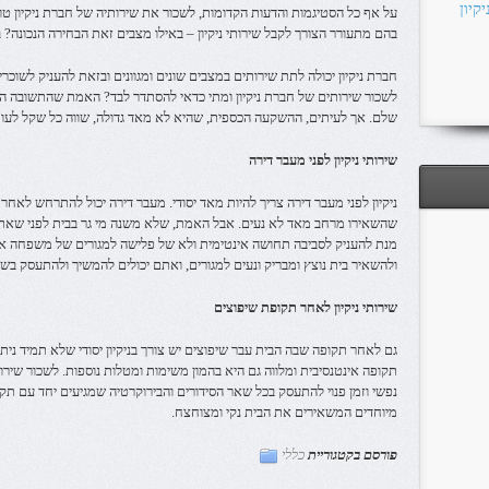
קיון
על אף כל הסטיגמות והדעות הקדומות, לשכור את שירותיה של חברת ניקיון טוב
בהם מתעורר הצורך לקבל שירותי ניקיון – באילו מצבים זאת הבחירה הנכונה?
חברת ניקיון יכולה לתת שירותים במצבים שונים ומגוונים ובזאת להעניק לשוכר
לשכור שירותים של חברת ניקיון ומתי כדאי להסתדר לבד? האמת שהתשובה הי
שלם. אך לעיתים, ההשקעה הכספית, שהיא לא מאד גדולה, שווה כל שקל לעו
שירותי ניקיון לפני מעבר דירה
ניקיון לפני מעבר דירה צריך להיות מאד יסודי. מעבר דירה יכול להתרחש לאחר
שהשאירו מרחב מאד לא נעים. אבל האמת, שלא משנה מי גר בבית לפני שאתם ה
מנת להעניק לסביבה תחושה אינטימית ולא של פלישה למגורים של משפחה אח
ולהשאיר בית נוצץ ומבריק ונעים למגורים, ואתם יכולים להמשיך ולהתעסק בש
שירותי ניקיון לאחר תקופת שיפוצים
גם לאחר תקופה שבה הבית עבר שיפוצים יש צורך בניקיון יסודי שלא תמיד נית
תקופה אינטנסיבית ומלווה גם היא בהמון משימות ומטלות נוספות. לשכור שיר
נפשי וזמן פנוי להתעסק בכל שאר הסידורים והבירוקרטיה שמגיעים יחד עם תקופ
מיוחדים המשאירים את הבית נקי ומצוחצח.
פורסם בקטגוריית
כללי