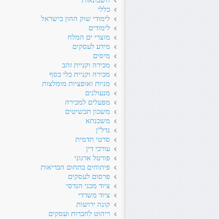
חשבונאות
כללי
לימודי שוק ההון בישראל
לימודים
מוצרי ים המלח
מידע לעסקים
מיסים
מכירה וקניית זהב
מכירה וקניית כלי כסף
מניות ואופציות מומלצות
מנעולנים
מפעלים למכירה
משכון תכשיטים
משכנתא
נדל"ן
סרטי תדמית
עורכי דין
פורטל ארגוני
פיתוחים בתחום הבריאות
פרסום לעסקים
ציוד מכני הנדסי
ציוד משרדי
קונה ירושות
ריהוט לחברות ועסקים