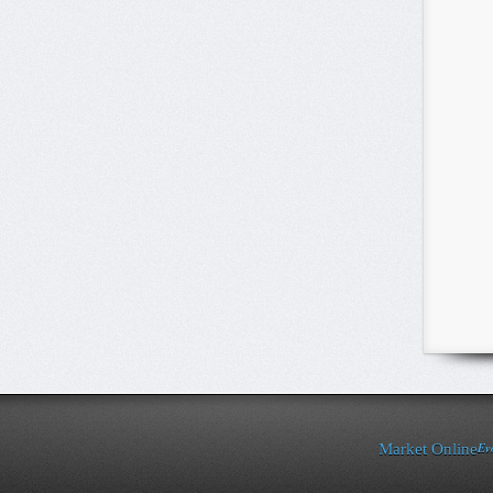
Ev
Market Online