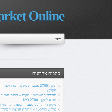
rket Online
ראשי
כתבות אחרונות
תקן 27001 אבטחת מידע – מהו ולמה 
חשוב?
תוכנית המשכיות עסקית – הכנה לעתיד
מבוא לתקן ISO 27001
ניקיון דירה לפני מעבר: המפתח להתחל
פוליש קריסטל – החזרת הניצוץ המקורי