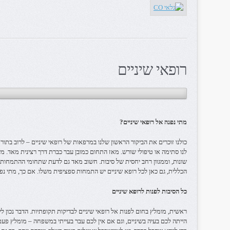
רופאי שיניים
מתי נפנה אל רופאי שיניים?
כולנו זוכרים את הביקור הראשון שלנו במרפאות של רופאי שיניים – לרוב בתו
לנו סתימה או טיפולי שורש. מאז התחום כמובן עבר כברת דרך רצינית מאד. מי
שונות, וממגוון רחב יחסית של סיבות. חשוב מאד גם לדעת שתחומי ההתמחות ש
הכללית, גם כאן לכל רופא שיניים יש התמחות ספציפית משלו. אם כך, מתי נפ
כל הסיבות לפנות לרופא שיניים
ראשית, מומלץ בחום לפנות אל רופאי שיניים לבדיקות תקופתיות. הדבר נכון ל
הייתה לכם בעיה בשיניים, וגם אם אין לכם עבר בעייתי במשפחה – מומלץ פע