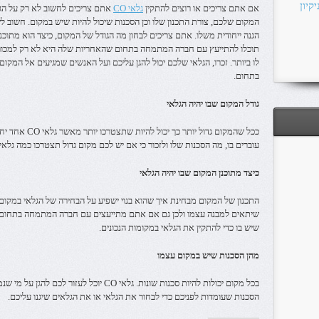
קיון
אם אתם צריכים או רוצים להתקין
גלאי CO
אתם צריכים לחשוב לא רק על הגל
המקום שלכם, צורת התכנון שלו וכן הסכנות שיכול להיות שיש במקום. חשוב לש
הגנה ייחודית משלו. אתם צריכים לבחון מה הגודל של המקום, כיצד הוא מתוכנן
תוכלו להתייעץ עם חברה המתמחה בתחום שהאחריות שלה היא לא רק למכור 
לו ביותר. זכרו, הגלאי שלכם יכול להגן עליכם ועל האנשים שמגיעים אל המקו
בתחום.
גודל המקום שבו יהיה הגלאי
ככל שהמקום גדול
עוברים בו, מה הסכנות שלו ולזכור כי אם יש לכם מקום גדול תצטרכו כמה גלאי
כיצד מתוכנן המקום שבו יהיה הגלאי
שיתאים למבנה עצמו ולכן גם אם אתם מתייעצים עם חברה המתמחה בתחום זה
שיש בו כדי להתקין את הגלאי במקומות הנכונים.
מהן הסכנות שיש במקום עצמו
בכל מקום יכולות להיות סכנות שונות. גלאי CO יו
הסכנות שעומדות לפניכם כדי לבחור את הגלאי או את הגלאים שיגנו עליכם.