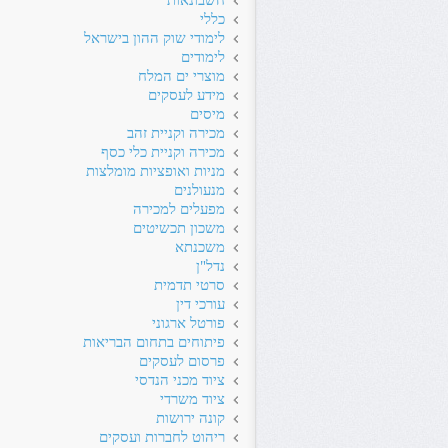
חשבונאות
כללי
לימודי שוק ההון בישראל
לימודים
מוצרי ים המלח
מידע לעסקים
מיסים
מכירה וקניית זהב
מכירה וקניית כלי כסף
מניות ואופציות מומלצות
מנעולנים
מפעלים למכירה
משכון תכשיטים
משכנתא
נדל"ן
סרטי תדמית
עורכי דין
פורטל ארגוני
פיתוחים בתחום הבריאות
פרסום לעסקים
ציוד מכני הנדסי
ציוד משרדי
קונה ירושות
ריהוט לחברות ועסקים