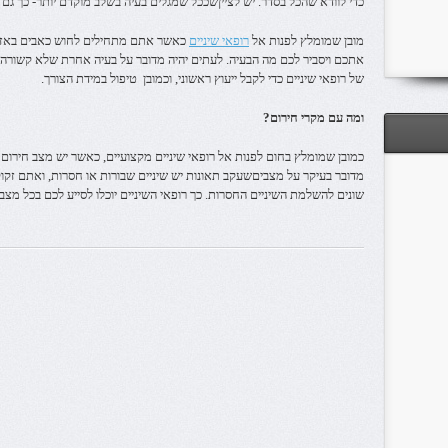
כדי לוודא שהכל בסדר. יש לצייןשככל שמגלים בעיה בשלב מוקדם יותר- כך גם קל
מובן שמומלץ לפנות אל
רופאי שיניים
כאשר אתם מתחילים לחוש כאבים באזור ה
אתכם ויסביר לכם מה הבעיה. לעתים יהיה מדובר על בעיה אחרת שלא קשורה ב
של רופאי שיניים כדי לקבל ייעוץ ראשוני, וכמובן טיפול במידת הצורך.
ומה עם מקרי חירום?
כמובן שמומלץ בחום לפנות אל רופאי שיניים מקצועיים, כאשר יש מצב חירום
מדובר בעיקר על מצביםשעקב תאונות יש שיניים שבורות או חסרות, ואתם זקוק
שונים להשלמת השיניים החסרות. כך רופאי השיניים יוכלו לסייע לכם בכל מצב.