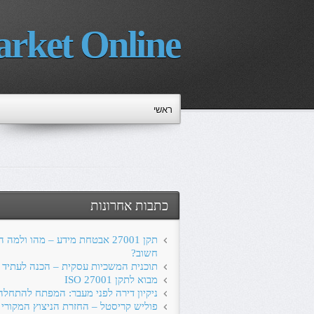
rket Online
ראשי
כתבות אחרונות
תקן 27001 אבטחת מידע – מהו ולמה 
חשוב?
תוכנית המשכיות עסקית – הכנה לעתיד
מבוא לתקן ISO 27001
ניקיון דירה לפני מעבר: המפתח להתחל
פוליש קריסטל – החזרת הניצוץ המקורי