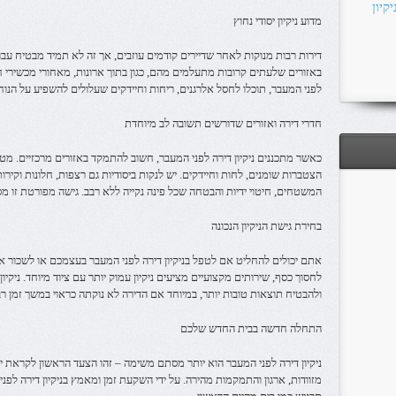
קיון
מדוע ניקיון יסודי נחוץ
דירות רבות מנוקות לאחר שדיירים קודמים עוזבים, אך זה לא תמיד מבטיח עבו
באזורים שלעתים קרובות מתעלמים מהם, כגון בתוך ארונות, מאחורי מכשירי חש
לפני המעבר, תוכלו לחסל אלרגנים, ריחות וחיידקים שעלולים להשפיע על הנוח
חדרי דירה ואזורים שדורשים תשובה לב מיוחדת
כאשר מתכננים ניקיון דירה לפני המעבר, חשוב להתמקד באזורים מרכזיים. מט
הצטברות שומנים, לחות וחיידקים. יש לנקות ביסודיות גם רצפות, חלונות וקירות. 
המשטחים, חיטוי ידיות והבטחה שכל פינה נקייה ללא רבב. גישה מפורטת זו מס
בחירת גישת הניקיון הנכונה
אתם יכולים להחליט אם לטפל בניקיון דירה לפני המעבר בעצמכם או לשכור א
לחסוך כסף, שירותים מקצועיים מציעים ניקיון עמוק יותר עם ציוד מיוחד. ניקיו
ולהבטיח תוצאות טובות יותר, במיוחד אם הדירה לא נוקתה כראוי במשך זמן רב
התחלה חדשה בבית החדש שלכם
ניקיון דירה לפני המעבר הוא יותר מסתם משימה – זהו הצעד הראשון לקראת יצ
מזוודות, ארגון והתמקמות מהירה. על ידי השקעת זמן ומאמץ בניקיון דירה 