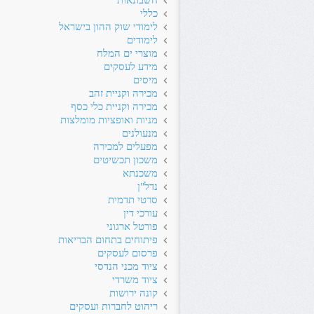
חשבונאות
כללי
לימודי שוק ההון בישראל
לימודים
מוצרי ים המלח
מידע לעסקים
מיסים
מכירה וקניית זהב
מכירה וקניית כלי כסף
מניות ואופציות מומלצות
מנעולנים
מפעלים למכירה
משכון תכשיטים
משכנתא
נדל"ן
סרטי תדמית
עורכי דין
פורטל ארגוני
פיתוחים בתחום הבריאות
פרסום לעסקים
ציוד מכני הנדסי
ציוד משרדי
קונה ירושות
ריהוט לחברות ועסקים